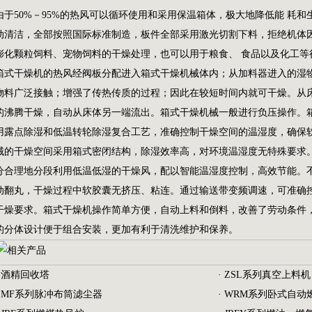
由于50%－95%的热风可以循环使用和采用保温箱体，极大地降低能 耗
动清洁，全部按照国际标准制造，板件全部采用激光切割下料，拒绝机体
膨化颗粒饲料、宠物饲料的干燥处理，也可以用于粮食、 食品以及化工等
箱式干燥机的热风经阀板分配进入箱式干燥机械体内；从加料器进入的湿
物料广泛接触；增强了传热传质的过程；因此在较短时间内就可干燥。从
的沸腾干燥，自动从床体另一端流出。箱式干燥机械一般进行负压操作。
用露点除湿和低温转轮除湿复合工艺，准确控制干燥空间的温湿度，确保
械的干燥空间采用箱式密闭结构，除湿效率高，对环境温湿度无特殊要求
分合理地分段利用低温低湿的干燥风，配以智能温湿度控制，高效节能。
动翻丸，干燥过程中软胶囊无挤压、粘连。通过输送带变频调速，可准确
干燥要求。箱式干燥机操作简单方便，自动上料和倒料，改善了劳动条件
的分体设计便于组合安装，更加有利于清洗维护和保养。
·
酒精回收塔
·
ZSL系列真空上料机
·
MF系列脉冲布筒滤尘器
·
WRM系列卧式自动