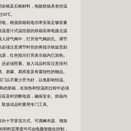
用岩棉及石棉材料，电能烘箱具有控温
过60℃。
电，根据烘箱耗电功率安装足够容量
银温度计式温控器的烘箱应将电接点温
插入排气阀中，打开排气阀的孔。调节
但必须注意调节时切勿将指示铁旋至刻
电源，红色指示灯亮表示箱内已加热。
，还必须照看。放入试品时应注意排列
燃、易爆、易挥发及有腐蚀性的物品。
箱门以尽量少开为好，以免影响恒温。
鼓风的烘箱，在加热和恒温的过程中必须
后应及时切断电源，确保安全。烘箱内
，取放试品时要用专门工具。
双向十字穿流方式、可调摊布器、增加
间和料层厚度均可由电脑智能化控制，