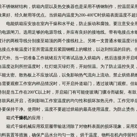
质不锈钢材结构，烘箱内层以及热交换器也是采用不锈钢制作，控温层采
效果好、经久耐用等优点。当烘箱内温度为200-400℃时烘箱表面温度不超
电能烘箱应安放在室内干燥和水平处，防止振动和腐蚀。要注意安全用
的电源闸刀。选用足够的电源导线，并应有良好的接地线。带有电接点水
度计的两根导线分别接至箱顶的两个接线柱上。另将一支普通水银温度计
电接点水银温度计至所需温度后紧固钢帽上的螺丝，以达到恒温的目的。
度尺外。当一切准备工作就绪后方可将试品放入烘箱内，然后连接并开启
当温度达到所控温度时，红灯熄灭绿灯亮，开始恒温。为了防止温控失灵
不能太密。散热板上不应放试品，以免影响热气流向上流动。禁止烘焙易
当需要观察工作室内样品情况时，可开启外道箱门，透过玻璃门观察。但
特别是当工作在200℃以上时，开启箱门有可能使玻璃门骤冷而破裂。有
将鼓风机开启，否则影响工作室温度的均匀性和损坏加热元件。工作完毕
外要保持干净。使用时，温度不要超过烘箱的最高使用温度。为防止烫伤
箱式
干燥机
的应用：
箱式
干燥机
械应用双层履带输送消除了对物料表面的损坏现象，采用
均料装置等措施，确保产品水分均匀一致， 烘干温度、物料在机内停留时