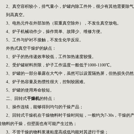
2、真空容积较小，排气量小，炉罐内除工件外，很少有其他需要除气
到高真空。
3、电热元件在外部加热（双重真空除外），不发生真空放电。
4、炉子机械动作少，操作简单、故障少、维修方便。
5、工件与炉衬不接触，不发生化学反应。
外热式真空干燥炉的缺点：
1、炉子的热传递效率较低，工件加热速度较慢。
2、受炉罐材料所限，炉子工作温度一般低于1000-1100℃。
3、炉罐的一部分暴露在大气中，虽然可以设置隔热屏，但热损失仍然
4、炉子热容量及热惯性很大，控制较困难。
5、炉罐的使用寿命较短。
二、回转式
干燥机
的特点：
1、操作连续，能够得到均匀的干燥产品；
2、回转式
干燥机
在干燥物料时干燥时间短，一般约为7-30s，干燥
性物料的干燥，但壁面也有可能产生过热；
3、不管干燥的物料浆液粘度高或低均能对其进行干燥；