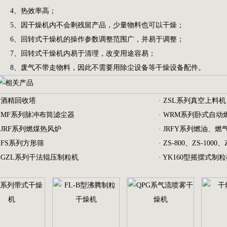
4、热效率高；
5、因干燥机内不会剩残留产品，少量物料也可以干燥；
6、回转式干燥机的操作参数调整范围广，并易于调整；
7、回转式干燥机内易于清理，改变用途容易；
8、废气不带走物料，因此不需要用除尘设备等干燥设备配件。
·
酒精回收塔
·
ZSL系列真空上料机
·
MF系列脉冲布筒滤尘器
·
WRM系列卧式自动
·
JRF系列燃煤热风炉
·
JRFY系列燃油、燃
·
FS系列方形筛
·
ZS-800、ZS-1000、
·
GZL系列干法辊压制粒机
·
YK160型摇摆式制