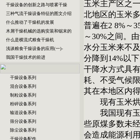
玉米主产区之一
干燥设备的创新之路与喷雾干燥
北地区的玉米
三种气流干燥设备特征的图文介绍
什么推动了干燥机的发展
普遍在2 8%～
木屑干燥机械的选购安装和锯末的
～30%之间。
什么是横流式粮食干燥机
水分玉米来不
浅谈粮食干燥设备的应用(一)-
分降到14%以
我国干燥技术的前进
干降水方式具
干燥设备系列
耗、不受气候
混合设备系列
其在本地区内
制粒设备系列
现有玉米烘干
粉碎设备系列
我国现有玉米
输送设备系列
筛分设备系列
些原煤多数未
除尘设备系列
会造成能源利
干燥设备配件