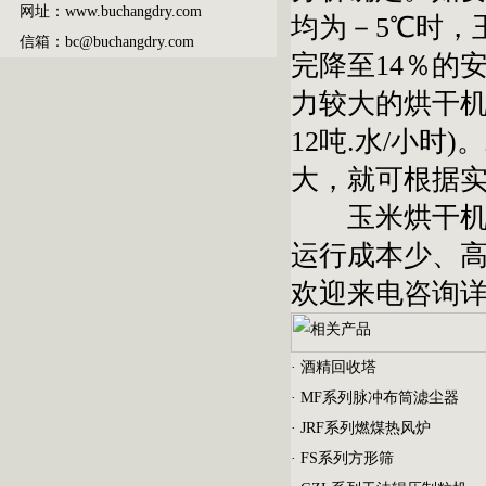
网址：www.buchangdry.com
均为－5℃时，玉
信箱：bc@buchangdry.com
完降至14％的
力较大的烘干机
12吨.水/小
大，就可根据
玉米烘干机价
运行成本少、
欢迎来电咨询详
·
酒精回收塔
·
MF系列脉冲布筒滤尘器
·
JRF系列燃煤热风炉
·
FS系列方形筛