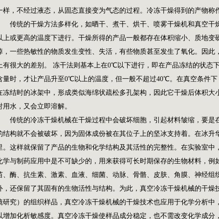
一样，不经过液态，从固态直接变为气态的过程。冷冻干燥得到的产物称
传统的干燥方法多样化，如晒干、煮干、烘干、喷雾
干燥机
和真空干
以上或更高的温度下进行。干燥所得的产品一般都存在体积缩小、质地变
掉，一些热敏性的物质发生变性、失活，有些物质甚至发生了氧化。因此
上有很大的差别。 冻干法则基本上在0℃以下进行，即在产品冻结的状态
含量时，才让产品升至0℃以上的温度，但一般不超过40℃。在真空条件
在冻结时的冰架中，形成类似海绵状疏松多孔架构，因此它干燥后体积大
射用水，又会立即溶解。
传统的冷冻干燥机械在干燥过程中会破坏细胞，引起材料皱缩，要是在
的结构就不会被破坏，因为固体成份被在其位子上的坚冰支持着。在冰升
里。这样就保留了产品的生物和化学结构及其活性的完整性。在实验室中
化学与制药应用中是不可缺少的，用来获得可长时期保存的生物材料，例
苗、酶、抗生素、激素、血液、细菌、动脉、骨骼、皮肤、角膜、神经组
外，还保留了其固有的生物活性与结构。为此，真空冷冻干燥机械的干燥
镜研究）的组织样品，真空冷冻干燥机械的干燥技术也应用于化学分析中
以增加化析敏感度。真空冷冻干燥使样品成分稳定，也不需改变化学成分