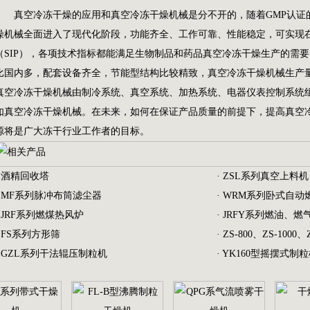
真空冷冻干燥的应用和真空冷冻干燥机械是分不开的，随着GMP认证
燥机械全面进入了现代化阶段，功能齐全、工作可靠、性能稳定，可实现在
（SIP），各项技术指标都能满足生物制品和药品真空冷冻干燥生产的需
比国内多，配套设备齐全，节能型结构比较精致，真空冷冻干燥机械生产
真空冷冻干燥机械由制冷系统、真空系统、加热系统、电器仪表控制系统
如真空冷冻干燥机械。在未来，如何在保证产品质量的前提下，提高真空
源将是广大冻干行业工作者的目标。
·
酒精回收塔
·
ZSL系列真空上料机
·
MF系列脉冲布筒滤尘器
·
WRM系列卧式自动
·
JRF系列燃煤热风炉
·
JRFY系列燃油、燃
·
FS系列方形筛
·
ZS-800、ZS-1000、
·
GZL系列干法辊压制粒机
·
YK160型摇摆式制