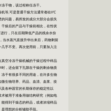
作冻干物，该过程称任冻干。
燥机等,可是普通干燥方法通常都在0℃
硬的问题，易挥发的成分大部分会损失
，干燥后的产品与干燥前相比，在性状
下进行，只在后期降低产品的残余水份
下，当水蒸汽直接升华出来后，药物剩留
小几乎不变。再次使用前，只要加入注
真空冷冻干燥机械的干燥过程中样品
华时，还会留下孔隙在干燥的剩余物质
，冻干有很多不同的用途，在许多生物
如微生物培养、药品、血清、血浆、疫
织及各种器官的长期保存的稳定性以
技术被用于准备用做结构研究（例如电
，能得到干燥态的样品，或者浓缩样品
，是理想的分析辅助手段。