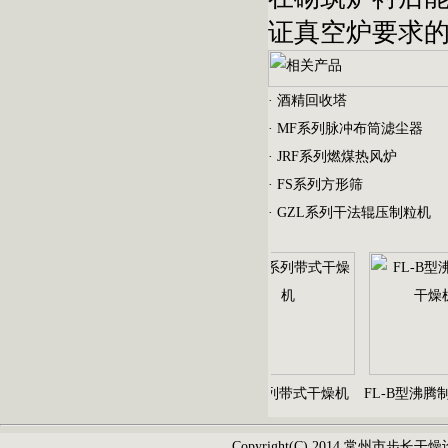
证真空炉要求
·
酒精回收塔
·
MF系列脉冲布筒滤尘器
·
JRF系列燃煤热风炉
·
FS系列方形筛
·
GZL系列干法辊压制粒机
EYH型二维运动混合机
DW系列带式干燥机
FL-B型沸腾制
Copyright(C) 2014 常州市步长干燥设