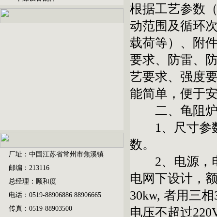
根据工艺参数
动范围及循环
载荷等）、附
要求、防雷、
艺要求、强度
能简单，便于
二、龟阻炉尺
1、尺寸参数
数。
厂址：中国江苏省常州市焦溪镇
2、电源，电阻
邮编：213116
电网下设计，额定
总经理：顾和度
30kw, 者用
电话：0519-88906886 88906665
传真：0519-88903500
电压不超过22