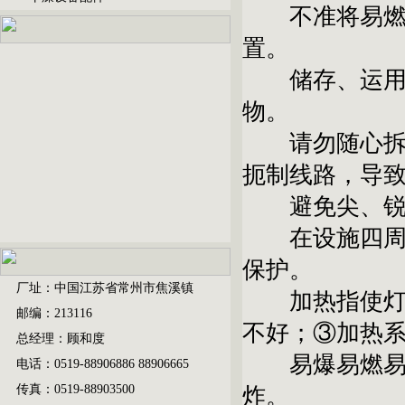
不准将易燃、
置。
储存、运用设
物。
请勿随心拆装
扼制线路，导
避免尖、锐
在设施四周围
保护。
厂址：中国江苏省常州市焦溪镇
加热指使灯不
邮编：213116
不好；③加热
总经理：顾和度
易爆易燃易挥
电话：0519-88906886 88906665
传真：0519-88903500
炸。