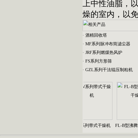
上中性油脂，
燥的室内，以
·
酒精回收塔
·
MF系列脉冲布筒滤尘器
·
JRF系列燃煤热风炉
·
FS系列方形筛
·
GZL系列干法辊压制粒机
EYH型二维运动混合机
DW系列带式干燥机
FL-B型沸腾