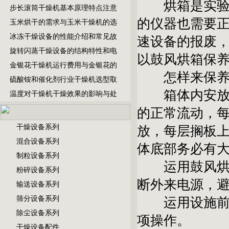
烘箱是实验室
步长滚筒干燥机基本原理特点注意
的仪器也需要
玉米烘干的需求与玉米干燥机的选
冰冻干燥设备的性能介绍和常见故
速设备的报废
旋转闪蒸干燥设备的结构特性和电
以鼓风烘箱保
金银花干燥机运行费用与金银花的
怎样来保养鼓
硫酸铵和催化剂行业干燥机选型取
箱体内安放试
温度对干燥机干燥效果的影响与处
的正常流动，每
干燥设备系列
放，每层搁板
混合设备系列
体底部务必有大
制粒设备系列
运用鼓风烘箱
粉碎设备系列
断外来电源，
输送设备系列
筛分设备系列
运用设施前请
除尘设备系列
项操作。
干燥设备配件