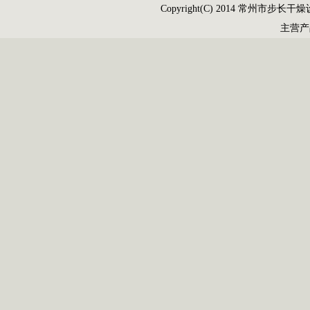
Copyright(C) 2014 常州市步长干燥设
主营
随着农村经济形势的发展以及
谷物收获作业的机械化，农村对中
小型移动式谷物
干燥机
的要求日益
迫切。自20世纪70年代我国虽然引
进了一些移动式
干燥机
，但都不适
应我国国情； 70年代初从原苏联引
进的“库兹巴斯”移动式谷物干燥
机，因无循环功能，机器笨重，干
燥不均匀，故多数未使用。80年
单层带式干燥机是穿流连续式干
燥设备，用于透气性较好的片状、
条状、颗粒状物料的干燥，对于脱